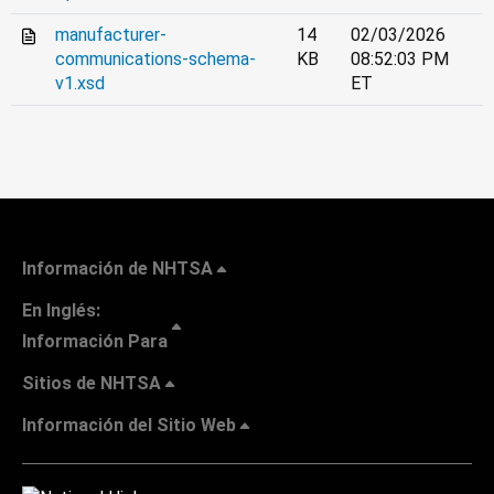
manufacturer-
14
02/03/2026
communications-schema-
KB
08:52:03 PM
v1.xsd
ET
Información de NHTSA
En Inglés:
Información Para
Sitios de NHTSA
Información del Sitio Web