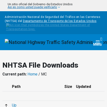
Pasar al contenido principal
Un sitio oficial del Gobierno de Estados Unidos
Así es como usted puede verificarlo
Administración Nacional de Seguridad del Tráfico en las Carreteras
(NHTSA) del
Departamento de Transporte de los Estados Unidos
Homepage
Togg
Menú
NHTSA File Downloads
Current path:
Home
/ MC
Path
Size
Updated
Up