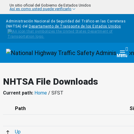
Pasar al contenido principal
Un sitio oficial del Gobierno de Estados Unidos
Así es como usted puede verificarlo
Administración Nacional de Seguridad del Tráfico en las Carreteras
(NHTSA) del
Departamento de Transporte de los Estados Unidos
Homepage
Togg
Menú
NHTSA File Downloads
Current path:
Home
/ SFST
Path
S
Up