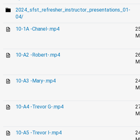
2024_sfst_refresher_instructor_presentations_01-
04/
10-1A -Chanel-.mp4
2
M
10-A2 -Robert-.mp4
2
M
10-A3 -Mary-.mp4
2
M
10-A4 -Trevor G-.mp4
2
M
10-A5 -Trevor l-.mp4
2
M