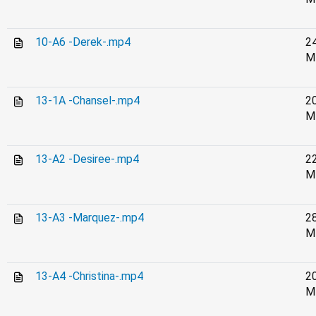
10-A6 -Derek-.mp4
2
M
13-1A -Chansel-.mp4
2
M
13-A2 -Desiree-.mp4
2
M
13-A3 -Marquez-.mp4
2
M
13-A4 -Christina-.mp4
2
M