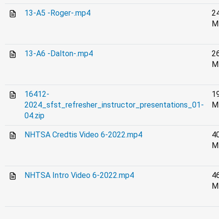
13-A5 -Roger-.mp4
2
M
13-A6 -Dalton-.mp4
2
M
16412-
1
2024_sfst_refresher_instructor_presentations_01-
M
04.zip
NHTSA Credtis Video 6-2022.mp4
4
M
NHTSA Intro Video 6-2022.mp4
4
M