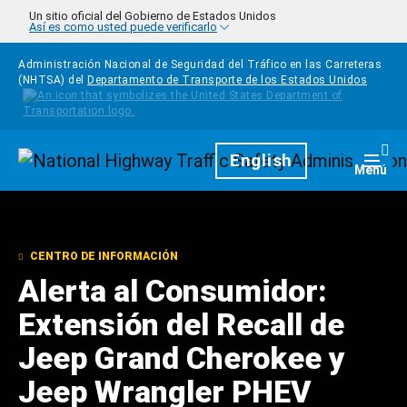
Pasar al contenido principal
Un sitio oficial del Gobierno de Estados Unidos
Así es como usted puede verificarlo
Administración Nacional de Seguridad del Tráfico en las Carreteras
(NHTSA) del
Departamento de Transporte de los Estados Unidos
Homepage
English
Togg
Menú
CENTRO DE INFORMACIÓN
Alerta al Consumidor:
Extensión del Recall de
Jeep Grand Cherokee y
Jeep Wrangler PHEV