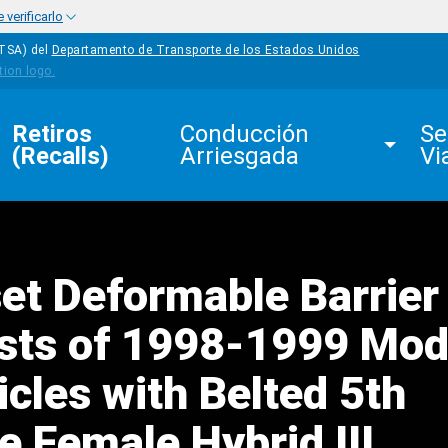
verificarlo
HTSA) del
Departamento de Transporte de los Estados Unidos
Retiros 
Conducción 
Se
(Recalls)
Arriesgada
Vi
et Deformable Barrier
sts of 1998-1999 Mod
cles with Belted 5th
e Female Hybrid III