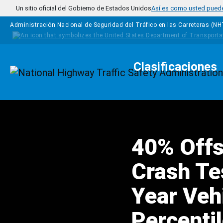
Pasar al contenido principal
Un sitio oficial del Gobierno de Estados Unidos
Así es como usted puede 
Administración Nacional de Seguridad del Tráfico en las Carreteras (N
Clasificaciones
Homepage
40% Offs
Crash Te
Year Vehi
Percentil