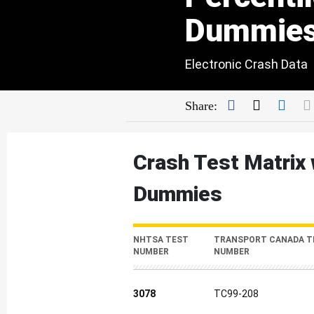
Dummie
Electronic Crash Data
Facebook
Twitter
Link
Share:
Crash Test Matrix 
Dummies
NHTSA TEST
TRANSPORT CANADA T
NUMBER
NUMBER
3078
TC99-208