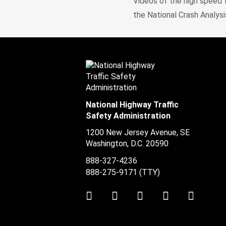
Videos of the high speed f
the National Crash Analys
National Highway Traffic
Safety Administration
1200 New Jersey Avenue, SE
Washington, D.C.
20590
888-327-4236
888-275-9171
(TTY)
Twitter
LinkedIn
Facebook
Youtube
Instag