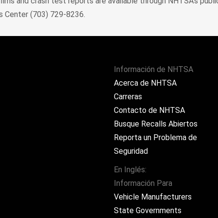
ilms and crash test reports are available through NHTSA's public 
is Center (703) 729-8236.
Información de NHTSA
Acerca de NHTSA
Carreras
Contacto de NHTSA
Busque Recalls Abiertos
Reporta un Problema de
Seguridad
En Inglés:
Información Para
ram
Vehicle Manufacturers
State Governments