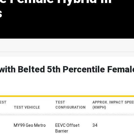
s
edIn
Mail
with Belted 5th Percentile Female
EST
TEST
APPROX. IMPACT SPEE
TEST VEHICLE
CONFIGURATION
(KMPH)
MY99 Geo Metro
EEVC Offset
34
Barrier