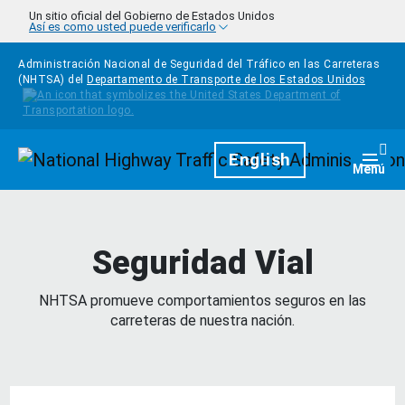
Pasar al contenido principal
Un sitio oficial del Gobierno de Estados Unidos
Así es como usted puede verificarlo
Administración Nacional de Seguridad del Tráfico en las Carreteras
(NHTSA) del
Departamento de Transporte de los Estados Unidos
Homepage
English
Togg
Menú
Seguridad Vial
NHTSA promueve comportamientos seguros en las
carreteras de nuestra nación.