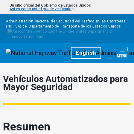
Pasar al contenido principal
Un sitio oficial del Gobierno de Estados Unidos
Así es como usted puede verificarlo
Administración Nacional de Seguridad del Tráfico en las Carreteras
(NHTSA) del
Departamento de Transporte de los Estados Unidos
Homepage
English
Togg
Menú
Vehículos Automatizados para
Mayor Seguridad
Resumen