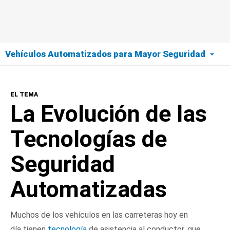
Vehículos Automatizados para Mayor Seguridad
El Tema
EL TEMA
La Evolución de las Tecnologías de Seguridad
La Evolución de las
Automatizadas
Tecnologías de
El Camino hacia la Automatización Completa
Seguridad
Beneficios
Automatizadas
Preguntas Frecuentes
Muchos de los vehículos en las carreteras hoy en
NHTSA en Acción
día tienen
tecnología
de asistencia al conductor, que