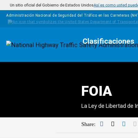
Pasar al contenido principal
Un sitio oficial del Gobierno de Estados Unidos
Así es como usted puede 
Administración Nacional de Seguridad del Tráfico en las Carreteras (N
Clasificaciones
Homepage
FOIA
La Ley de Libertad de 
Facebook
Twitter
Link
Share: