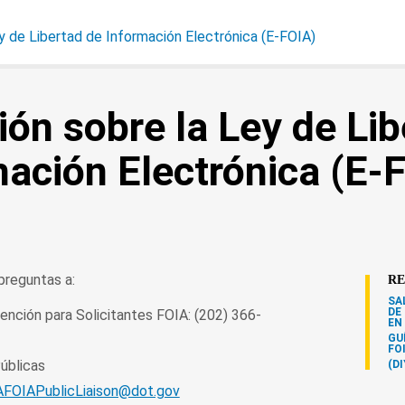
y de Libertad de Información Electrónica (E-FOIA)
ón sobre la Ley de Lib
mación Electrónica (E-
 preguntas a:
RE
SA
DE
ención para Solicitantes FOIA: (202) 366-
EN
GU
FO
úblicas
(DI
FOIAPublicLiaison@dot.gov