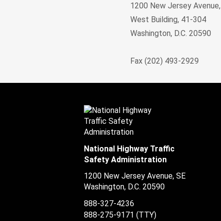
1200 New Jersey Avenue,
West Building, 41-304
Washington, D.C. 20590
Fax (202) 493-2929
National Highway Traffic
Safety Administration
1200 New Jersey Avenue, SE
Washington, D.C.
20590
888-327-4236
888-275-9171
(TTY)