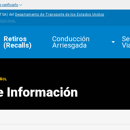
verificarlo
HTSA) del
Departamento de Transporte de los Estados Unidos
Retiros 
Conducción 
Se
(Recalls)
Arriesgada
Vi
AÑOL
e Información
edIn
Mail