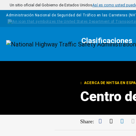
Pasar al contenido principal
Un sitio oficial del Gobierno de Estados Unidos
Así es como usted puede 
Administración Nacional de Seguridad del Tráfico en las Carreteras (N
Clasificaciones
Homepage
ACERCA DE NHTSA EN ESP
Centro d
Facebook
Twitter
Link
Share: