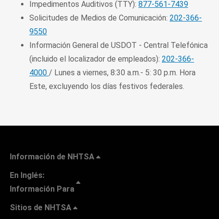
Impedimentos Auditivos (TTY):
877-561-7439
Solicitudes de Medios de Comunicación:
202-366-
9550
Información General de USDOT - Central Telefónica
(incluido el localizador de empleados):
202-366-
4000
/ Lunes a viernes, 8:30 a.m.- 5: 30 p.m. Hora
Este, excluyendo los días festivos federales.
Información de NHTSA
En Inglés:
Información Para
Sitios de NHTSA