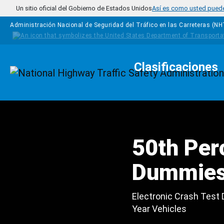
Pasar al contenido principal
Un sitio oficial del Gobierno de Estados Unidos
Así es como usted puede 
Administración Nacional de Seguridad del Tráfico en las Carreteras (N
Clasificaciones
Homepage
50th Perc
Dummie
Electronic Crash Test
Year Vehicles