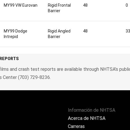
MY99 VW Eurovan
Rigid Frontal
48
0
Barrier
MY99 Dodge
Rigid Angled
48
33
Intrepid
Barrier
 REPORTS
ilms and crash test reports are available through NHTSA's public 
is Center (703) 729-8236.
Información de NHTSA
Acerca de NHTSA
Carreras