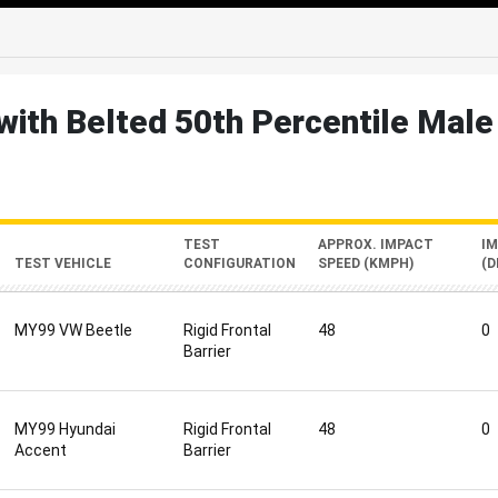
edIn
Mail
with Belted 50th Percentile Male 
TEST
APPROX. IMPACT
I
TEST VEHICLE
CONFIGURATION
SPEED (KMPH)
(D
MY99 VW Beetle
Rigid Frontal
48
0
Barrier
MY99 Hyundai
Rigid Frontal
48
0
Accent
Barrier