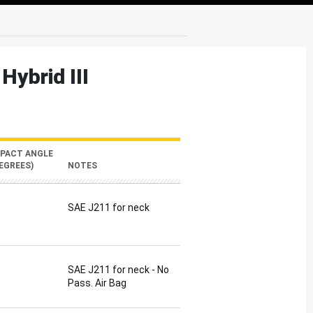
Hybrid III
MPACT ANGLE
EGREES)
NOTES
SAE J211 for neck
SAE J211 for neck - No
Pass. Air Bag