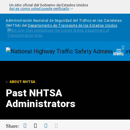
Pasar al contenido principal
Un sitio oficial del Gobierno de Estados Unidos
Así es como usted puede verificarlo
Administración Nacional de Seguridad del Tráfico en las Carreteras
(NHTSA) del
Departamento de Transporte de los Estados Unidos
Homepage
Togg
Menú
ABOUT NHTSA
Past NHTSA
Administrators
Facebook
Twitter
LinkedIn
Mail
Share: