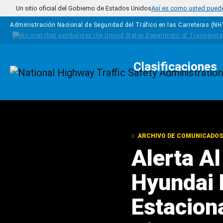
Pasar al contenido principal
Un sitio oficial del Gobierno de Estados Unidos
Así es como usted puede 
Administración Nacional de Seguridad del Tráfico en las Carreteras (N
Clasificaciones
Homepage
ARCHIVO DE COMUNICADOS
Alerta A
Hyundai 
Estaciona