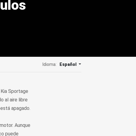
culos
Idioma:
Español
 Kia Sportage
al aire libre
o está apagado.
l motor. Aunque
ico puede