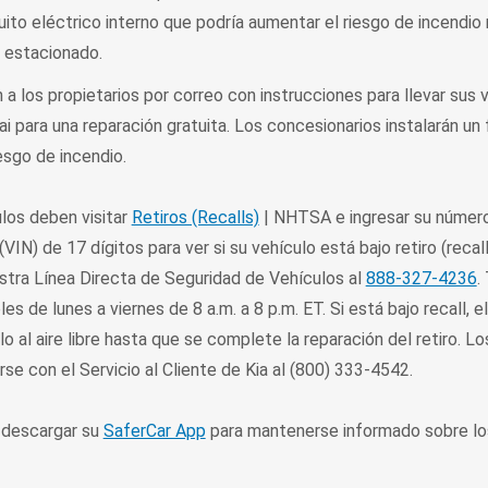
ito eléctrico interno que podría aumentar el riesgo de incendio 
 estacionado.
n a los propietarios por correo con instrucciones para llevar sus 
i para una reparación gratuita. Los concesionarios instalarán un 
esgo de incendio.
ulos deben visitar
Retiros (Recalls)
| NHTSA e ingresar su númer
(VIN) de 17 dígitos para ver si su vehículo está bajo retiro (recal
estra Línea Directa de Seguridad de Vehículos al
888-327-4236
.
es de lunes a viernes de 8 a.m. a 8 p.m. ET. Si está bajo recall, el
o al aire libre hasta que se complete la reparación del retiro. Lo
e con el Servicio al Cliente de Kia al (800) 333-4542.
 descargar su
SaferCar App
para mantenerse informado sobre los