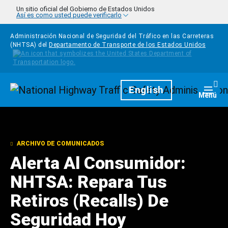
Pasar al contenido principal
Un sitio oficial del Gobierno de Estados Unidos
Así es como usted puede verificarlo
Administración Nacional de Seguridad del Tráfico en las Carreteras
(NHTSA) del
Departamento de Transporte de los Estados Unidos
Homepage
English
Togg
Menú
ARCHIVO DE COMUNICADOS
Alerta Al Consumidor:
NHTSA: Repara Tus
Retiros (Recalls) De
Seguridad Hoy