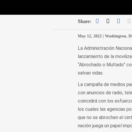
Facebook
Twitter
Link
Share:
May 12, 2022 |
Washington, 
La Administración Naciona
lanzamiento de la moviliza
“Abrochado o Multado” con
salvan vidas.
La campaña de medios paga
con anuncios de radio, tel
coincidirá con los esfuerz
los cuales las agencias po
que no se abrochen el cint
nación juega un papel impo