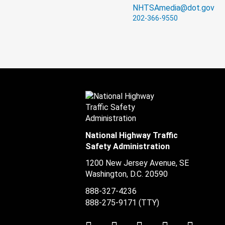
NHTSAmedia@dot.gov
202-366-9550
National Highway Traffic
Safety Administration
1200 New Jersey Avenue, SE
Washington, D.C.
20590
888-327-4236
888-275-9171
(TTY)
Twitter
LinkedIn
Facebook
Youtube
Instag