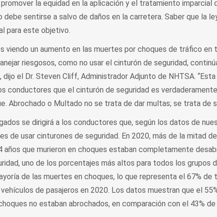
mover la equidad en la aplicación y el tratamiento imparcial 
 debe sentirse a salvo de daños en la carretera. Saber que la ley
l para este objetivo.
 viendo un aumento en las muertes por choques de tráfico en t
nejar riesgosos, como no usar el cinturón de seguridad, continú
, dijo el Dr. Steven Cliff, Administrador Adjunto de NHTSA. “Es
los conductores que el cinturón de seguridad es verdaderamente
. Abrochado o Multado no se trata de dar multas; se trata de sa
dos se dirigirá a los conductores que, según los datos de nues
es de usar cinturones de seguridad. En 2020, más de la mitad de
34 años que murieron en choques estaban completamente desab
uridad, uno de los porcentajes más altos para todos los grupos 
yoría de las muertes en choques, lo que representa el 67% de 
vehículos de pasajeros en 2020. Los datos muestran que el 55%
choques no estaban abrochados, en comparación con el 43% de 