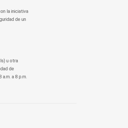
n la iniciativa
guridad de un
s) u otra
idad de
 a.m. a 8 p.m.