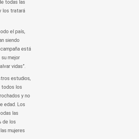
de todas las
 los tratará
odo el país,
an siendo
ta campaña está
 su mejor
lvar vidas”.
tros estudios,
 todos los
rochados y no
de edad. Los
todas las
 de los
las mujeres