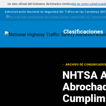
Pasar al contenido principal
Un sitio oficial del Gobierno de Estados Unidos
Así es como usted puede 
Administración Nacional de Seguridad del Tráfico en las Carreteras (N
Clasificaciones
Homepage
ARCHIVO DE COMUNICADOS
NHTSA An
Abrochad
Cumplimi