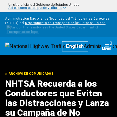
Pasar al contenido principal
Un sitio oficial del Gobierno de Estados Unidos
Así es como usted puede verificarlo
Administración Nacional de Seguridad del Tráfico en las Carreteras
(NHTSA) del
Departamento de Transporte de los Estados Unidos
Homepage
English
Togg
Menú
ARCHIVO DE COMUNICADOS
NHTSA Recuerda a los
Conductores que Eviten
las Distracciones y Lanza
su Campaña de No