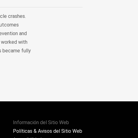
cle crashes.
 outcomes
evention and
A worked with
s became fully
Información del Sitio Web
Políticas & Avisos del Sitio Web