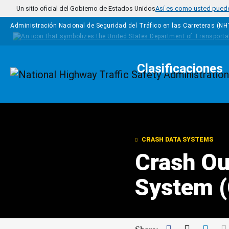
Pasar al contenido principal
Un sitio oficial del Gobierno de Estados Unidos
Así es como usted puede 
Administración Nacional de Seguridad del Tráfico en las Carreteras (N
Clasificaciones
Homepage
CRASH DATA SYSTEMS
Crash Ou
System 
Facebook
Twitter
Link