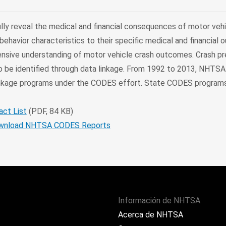
lly reveal the medical and financial consequences of motor vehi
d behavior characteristics to their specific medical and financial
nsive understanding of motor vehicle crash outcomes. Crash pr
so be identified through data linkage. From 1992 to 2013, NHTS
inkage programs under the CODES effort. State CODES program
ct List
(PDF, 84 KB)
ownload NHTSA CODES Reports
Información de NHTSA
Acerca de NHTSA