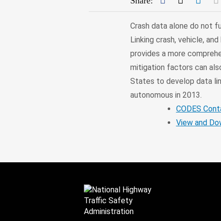
Share:
Crash data alone do not fu
Linking crash, vehicle, an
provides a more comprehe
mitigation factors can al
States to develop data l
autonomous in 2013.
CODES Conta
View and D