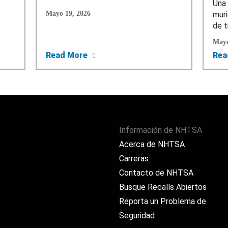
Una 
Mayo 19, 2026
muri
de t
Mayo
sumidor: Advertencia Urgente de “Estacionar Afuera” para
about Alerta al Consumidor: NHTSA 
Read More
Rea
Información de NHTSA
Acerca de NHTSA
Carreras
Contacto de NHTSA
Busque Recalls Abiertos
Reporta un Problema de
Seguridad