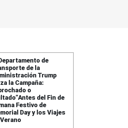
 Departamento de
ansporte de la
ministración Trump
nza la Campaña:
brochado o
ltado”Antes del Fin de
mana Festivo de
morial Day y los Viajes
 Verano