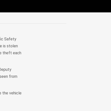
fic Safety
e is stolen
le theft each
 Deputy
e seen from
e the vehicle