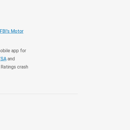
FBI’s Motor
bile app for
TSA
and
 Ratings crash