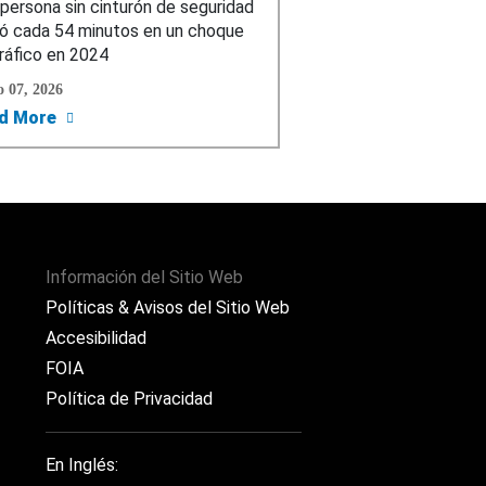
persona sin cinturón de seguridad
ó cada 54 minutos en un choque
ráfico en 2024
 07, 2026
 1 Millón de Vehículos Jeep
Advierte al Público sobre Estafas de Multas de Tráfico p
about El Departamento de Transporte de la Admini
d More
Información del Sitio Web
Políticas & Avisos del Sitio Web
Accesibilidad
FOIA
Política de Privacidad
En Inglés: