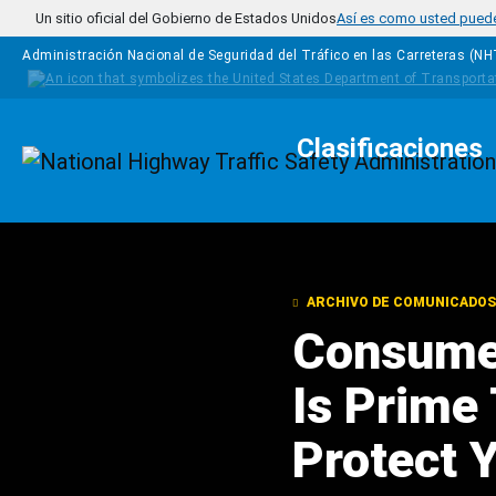
Pasar al contenido principal
Un sitio oficial del Gobierno de Estados Unidos
Así es como usted puede 
Administración Nacional de Seguridad del Tráfico en las Carreteras (N
Clasificaciones
Homepage
ARCHIVO DE COMUNICADOS
Consume
Is Prime 
Protect 