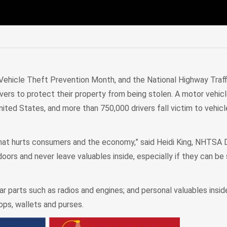
edIn
Mail
s Vehicle Theft Prevention Month, and the National Highway Traf
rivers to protect their property from being stolen. A motor vehicl
ited States, and more than 750,000 drivers fall victim to vehic
 that hurts consumers and the economy,” said Heidi King, NHTSA
doors and never leave valuables inside, especially if they can b
ar parts such as radios and engines; and personal valuables insid
tops, wallets and purses.