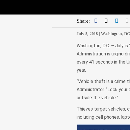
Facebook
Twitter
Link
Share:
July 5, 2018 |
Washington, DC
Washington, D.C. – July i
Administration is urging d
every 41 seconds in the Un
year.
“Vehicle theft is a crime
Administrator. “Lock your 
outside the vehicle.”
Thieves target vehicles; c
including cell phones, lap