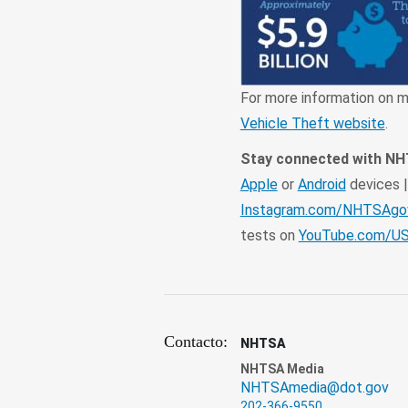
For more information on m
Vehicle Theft website
.
Stay connected with N
Apple
or
Android
devices |
Instagram.com/NHTSAgo
tests on
YouTube.com/
Contacto:
NHTSA
NHTSA Media
NHTSAmedia@dot.gov
202-366-9550