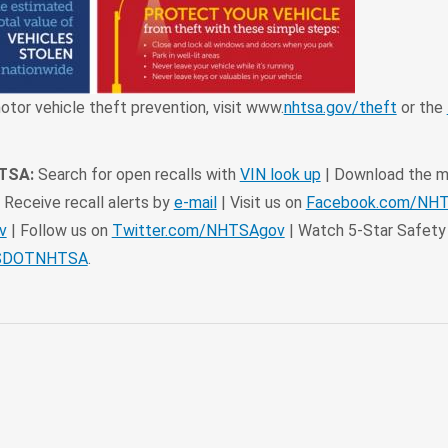
otor vehicle theft prevention, visit www.
nhtsa.gov/theft
or the
HTSA:
Search for open recalls with
VIN look up
| Download the mo
 Receive recall alerts by
e-mail
| Visit us on
Facebook.com/NH
v
| Follow us on
Twitter.com/NHTSAgov
| Watch 5-Star Safety
USDOTNHTSA
.