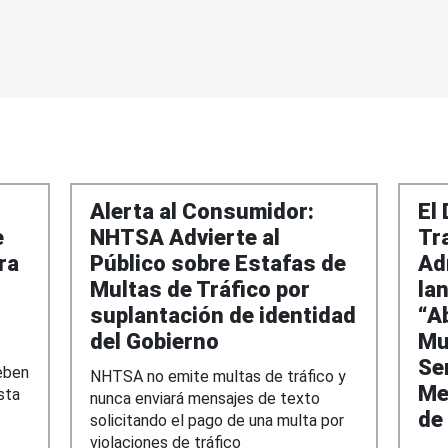
Alerta al Consumidor:
El
e
NHTSA Advierte al
Tr
ra
Público sobre Estafas de
Ad
Multas de Tráfico por
la
suplantación de identidad
“A
del Gobierno
Mu
Se
eben
NHTSA no emite multas de tráfico y
Me
sta
nunca enviará mensajes de texto
de
solicitando el pago de una multa por
violaciones de tráfico