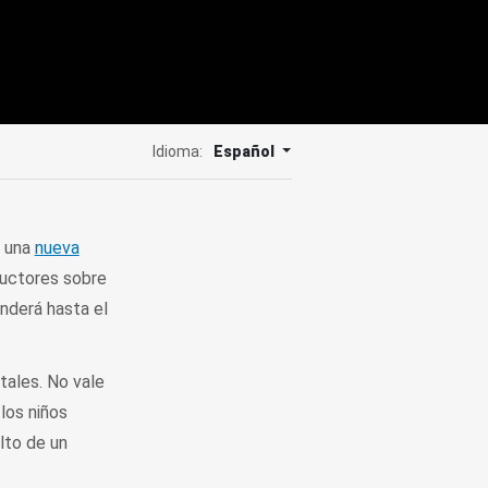
Idioma:
Español
o una
nueva
ductores sobre
nderá hasta el
tales. No vale
 los niños
lto de un