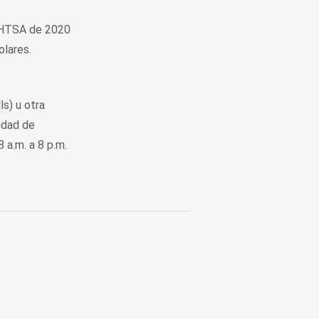
HTSA de 2020
olares.
s) u otra
idad de
 a.m. a 8 p.m.