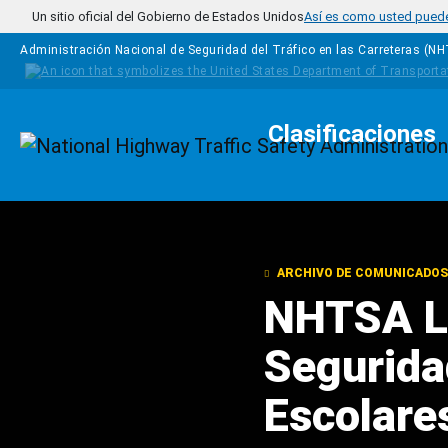
Pasar al contenido principal
Un sitio oficial del Gobierno de Estados Unidos
Así es como usted puede 
Administración Nacional de Seguridad del Tráfico en las Carreteras (N
Clasificaciones
Homepage
ARCHIVO DE COMUNICADOS
NHTSA L
Segurida
Escolare