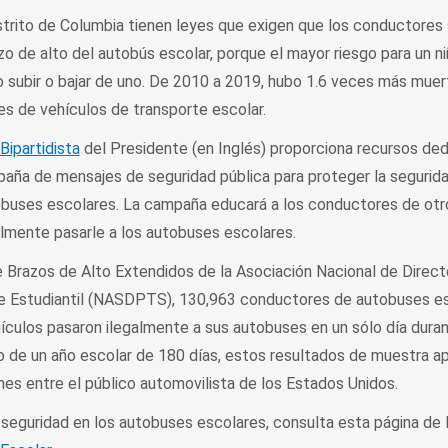
strito de Columbia tienen leyes que exigen que los conductores
o de alto del autobús escolar, porque el mayor riesgo para un niñ
no subir o bajar de uno. De 2010 a 2019, hubo 1.6 veces más mue
s de vehículos de transporte escolar.
Bipartidista
del Presidente (en Inglés) proporciona recursos de
a de mensajes de seguridad pública para proteger la segurida
obuses escolares. La campaña educará a los conductores de otr
almente pasarle a los autobuses escolares.
 Brazos de Alto Extendidos de la Asociación Nacional de Direct
te Estudiantil (NASDPTS), 130,963 conductores de autobuses e
ículos pasaron ilegalmente a sus autobuses en un sólo día duran
go de un año escolar de 180 días, estos resultados de muestra a
nes entre el público automovilista de los Estados Unidos.
seguridad en los autobuses escolares, consulta esta página d