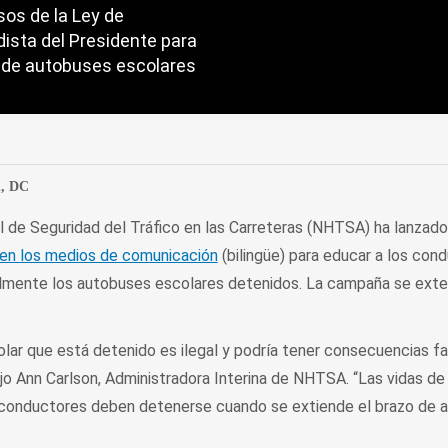
os de la Ley de
dista del Presidente para
l de autobuses escolares
edIn
Mail
, DC
l de Seguridad del Tráfico en las Carreteras (NHTSA) ha lanzad
en los medios de comunicación
(bilingüe) para educar a los con
galmente los autobuses escolares detenidos. La campaña se exte
lar que está detenido es ilegal y podría tener consecuencias fa
dijo Ann Carlson, Administradora Interina de NHTSA. “Las vidas de
 conductores deben detenerse cuando se extiende el brazo de a