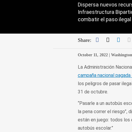
Dispersa nuevos recurs
Infraestructura Biparti
combatir el paso ilega
Facebook
Twitter
Link
Share:
October 11, 2022 |
Washington
La Administración Naciona
campaña nacional pagada 
los peligros de pasar ile
31 de octubre.
“Pasarle a un autobús esco
la pena correr el riesgo”, 
están en juego: todos los
autobús escolar.”