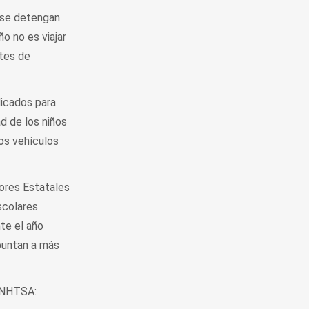
 se detengan
o no es viajar
rtes de
dicados para
d de los niños
os vehículos
ores Estatales
scolares
te el año
puntan a más
e NHTSA: