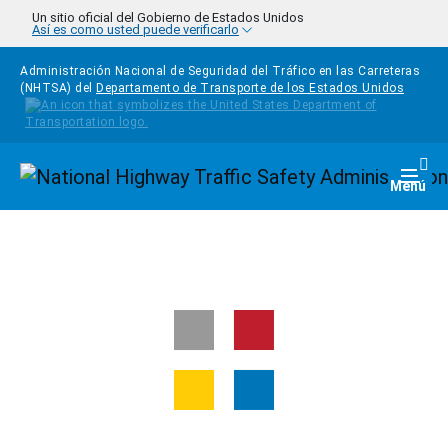
Pasar al contenido principal
Un sitio oficial del Gobierno de Estados Unidos
Así es como usted puede verificarlo
Administración Nacional de Seguridad del Tráfico en las Carreteras
(NHTSA) del
Departamento de Transporte de los Estados Unidos
Homepage
Togg
Menú