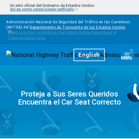
Pasar al contenido principal
Un sitio oficial del Gobierno de Estados Unidos
Así es como usted puede verificarlo
Administración Nacional de Seguridad del Tráfico en las Carreteras
(NHTSA) del
Departamento de Transporte de los Estados Unidos
Homepage
English
Togg
Menú
Proteja a Sus Seres Queridos
Encuentra el Car Seat Correcto