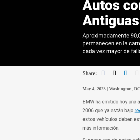
Autos co
Antiguas
Aproximadamente 90,00
permanecen en la carre
cada vez mayor de fall
Facebook
Twitter
Link
Share:
May 4, 2023 |
Washington, D
BMW ha emitido hoy una 
2006 que ya están bajo
re
estos vehículos deben es
más información.