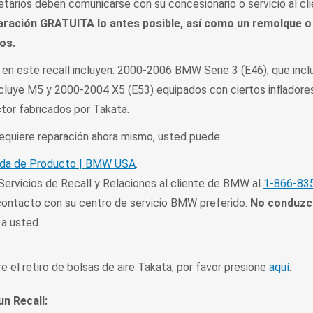
opietarios deben comunicarse con su concesionario o servicio al 
ración GRATUITA lo antes posible, así como un remolque o
os.
en este recall incluyen: 2000-2006 BMW Serie 3 (E46), que inc
incluye M5 y 2000-2004 X5 (E53) equipados con ciertos infladore
ctor fabricados por Takata.
 requiere reparación ahora mismo, usted puede:
ada de Producto | BMW USA
.
 Servicios de Recall y Relaciones al cliente de BMW al
1-866-83
ontacto con su centro de servicio BMW preferido.
No conduzca
a usted.
 el retiro de bolsas de aire Takata, por favor presione
aquí
.
un Recall: