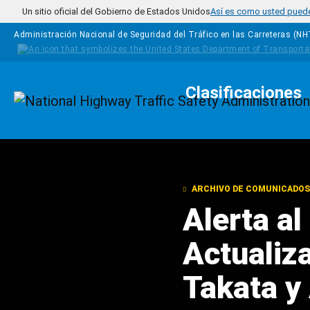
Pasar al contenido principal
Un sitio oficial del Gobierno de Estados Unidos
Así es como usted puede 
Administración Nacional de Seguridad del Tráfico en las Carreteras (N
Clasificaciones
Homepage
ARCHIVO DE COMUNICADOS
Alerta a
Actualiza
Takata y