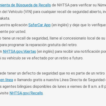
mienta de Búsqueda de Recalls
de NHTSA para verificar su Núm
n del Vehículo (VIN) para cualquier recall de seguridad abierto, inc
akata.
estra aplicación
SaferCar App
(en inglés) y deje que lo verifique
ente por usted.
o tiene un recall de seguridad, llame al concesionario local de su
ara programar la reparación gratuita del retiro.
en
NHTSA.gov/Alertas
(en inglés) para recibir una notificación po
i su vehículo se ve afectado por un retiro a futuro.
ede tener un defecto de seguridad que no es parte de un retiro 
A
en línea
o llamando gratis a nuestra Línea Directa de Seguridad
 agentes bilingües disponibles de lunes a viernes de 8 a.m. a 8 p
visite
NHTSA.gov/Recalls
.