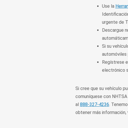
Use la
Herra
Identificació
urgente de T
Descargue nu
automáticam
Si su vehícul
automóviles p
Regístrese 
electrónico s
Si cree que su vehículo pu
comuníquese con NHTS
al
888-327-4236
. Tenemos
obtener más información, 