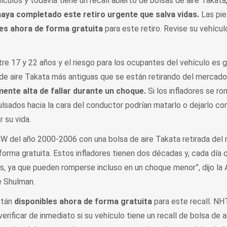
culos y todavía tiene un recall abierto de bolsas de aire Takata
aya completado este retiro urgente que salva vidas.
Las pie
les ahora de forma gratuita
para este retiro. Revise su vehículo
re 17 y 22 años y el riesgo para los ocupantes del vehículo es g
 de aire Takata más antiguas que se están retirando del mercado
ente alta de fallar durante un choque.
Si los infladores se ro
sados hacia la cara del conductor podrían matarlo o dejarlo con
 su vida.
W del año 2000-2006 con una bolsa de aire Takata retirada del
forma gratuita. Estos infladores tienen dos décadas y, cada día 
s, ya que pueden romperse incluso en un choque menor”, dijo la 
 Shulman.
stán
disponibles ahora de forma gratuita
para este recall. NH
erificar de inmediato si su vehículo tiene un recall de bolsa de 