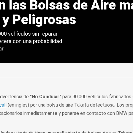
n las Bolsas de Aire m
 y Peligrosas
0 vehículos sin reparar
tera con una probabilidad
ar
edIn
Mail
C
advertencia de
"No Conducir"
para 90,000 vehículos fabricados 
call
(en inglés) por una bolsa de aire Takata defectuosa. Los pro
tacionarlos inmediatamente y ponerse en contacto con BMW pa