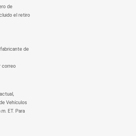
ero de
luido el retiro
 fabricante de
r correo
actual,
 de Vehículos
.m. ET. Para