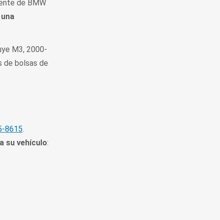
cliente de BMW
 una
luye M3, 2000-
s de bolsas de
5-8615
.
 su vehículo
: