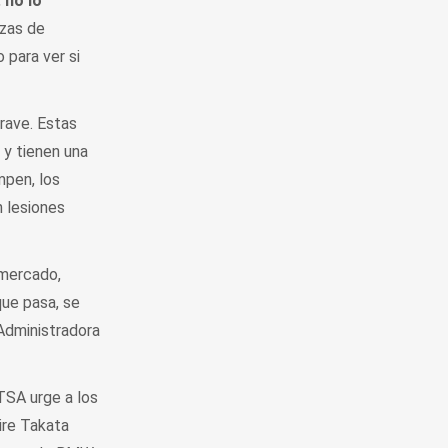
,
no lo
zas de
 para ver si
rave. Estas
 y tienen una
mpen, los
 lesiones
 mercado,
que pasa, se
Administradora
TSA urge a los
aire Takata