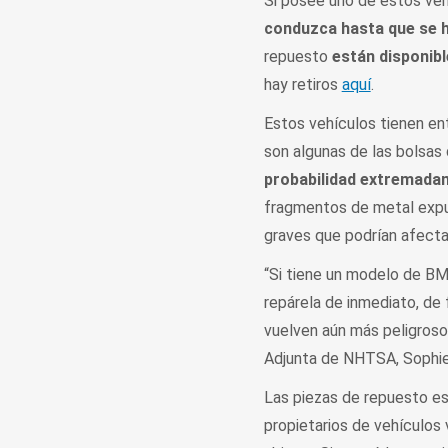
Si posee uno de estos vehí
conduzca hasta que se h
repuesto
están disponib
hay retiros
aquí
.
Estos vehículos tienen ent
son algunas de las bolsas
probabilidad extremadam
fragmentos de metal expul
graves que podrían afectar
“Si tiene un modelo de BM
repárela de inmediato, de 
vuelven aún más peligroso
Adjunta de NHTSA, Sophie
Las piezas de repuesto e
propietarios de vehículos v