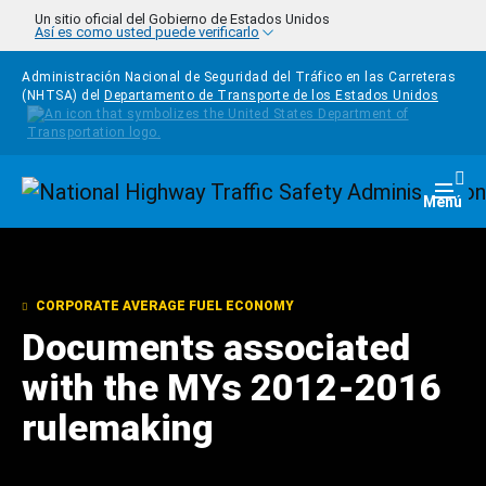
Pasar al contenido principal
Un sitio oficial del Gobierno de Estados Unidos
Así es como usted puede verificarlo
Administración Nacional de Seguridad del Tráfico en las Carreteras
(NHTSA) del
Departamento de Transporte de los Estados Unidos
Homepage
Togg
Menú
CORPORATE AVERAGE FUEL ECONOMY
Documents associated
with the MYs 2012-2016
rulemaking