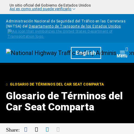
Pasar al contenido principal
Un sitio oficial del Gobierno de Estados Unidos
Así es como usted puede verificarlo
Administración Nacional de Seguridad del Tráfico en las Carreteras
(NHTSA) del
Departamento de Transporte de los Estados Unidos
Homepage
English
Togg
Menú
GLOSARIO DE TÉRMINOS DEL CAR SEAT COMPARTA
Glosario de Términos del
Car Seat Comparta
Facebook
Twitter
LinkedIn
Mail
Share: