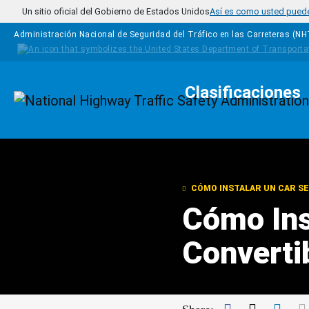
Pasar al contenido principal
Un sitio oficial del Gobierno de Estados Unidos
Así es como usted puede 
Administración Nacional de Seguridad del Tráfico en las Carreteras (N
Clasificaciones
Homepage
CÓMO INSTALAR UN CAR SE
Cómo Ins
Converti
Facebook
Twitter
Link