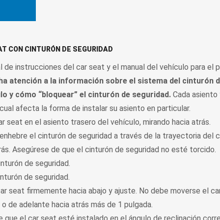
AT CON CINTURÓN DE SEGURIDAD
 de instrucciones del car seat y el manual del vehículo para el p
a atención a la información sobre el sistema del cinturón 
lo y cómo “bloquear” el cinturón de seguridad.
Cada asiento 
 cual afecta la forma de instalar su asiento en particular.
r seat en el asiento trasero del vehículo, mirando hacia atrás.
nhebre el cinturón de seguridad a través de la trayectoria del 
rás. Asegúrese de que el cinturón de seguridad no esté torcido.
inturón de seguridad.
inturón de seguridad.
car seat firmemente hacia abajo y ajuste. No debe moverse el ca
 o de adelante hacia atrás más de 1 pulgada.
 que el car seat esté instalado en el ángulo de reclinación corr