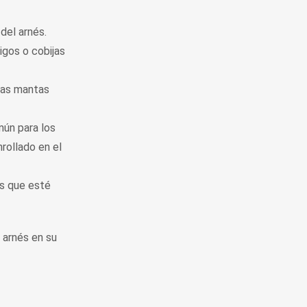
del arnés.
igos o cobijas
ñas mantas
omún para los
nrollado en el
os que esté
 arnés en su