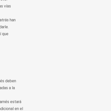
as vías
 atrás han
arle.
í que
rnés deben
adas a la
 arnés estará
dicional en el