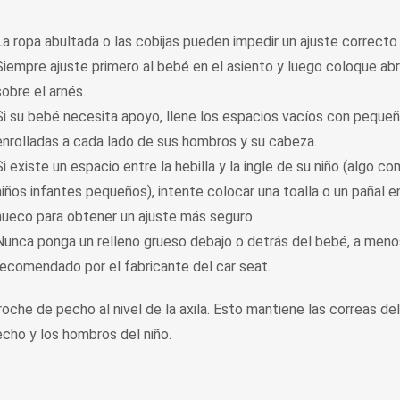
La ropa abultada o las cobijas pueden impedir un ajuste correcto 
Siempre ajuste primero al bebé en el asiento y luego coloque abr
sobre el arnés.
Si su bebé necesita apoyo, llene los espacios vacíos con peque
enrolladas a cada lado de sus hombros y su cabeza.
Si existe un espacio entre la hebilla y la ingle de su niño (algo c
niños infantes pequeños), intente colocar una toalla o un pañal e
hueco para obtener un ajuste más seguro.
Nunca ponga un relleno grueso debajo o detrás del bebé, a men
recomendado por el fabricante del car seat.
oche de pecho al nivel de la axila. Esto mantiene las correas del
echo y los hombros del niño.