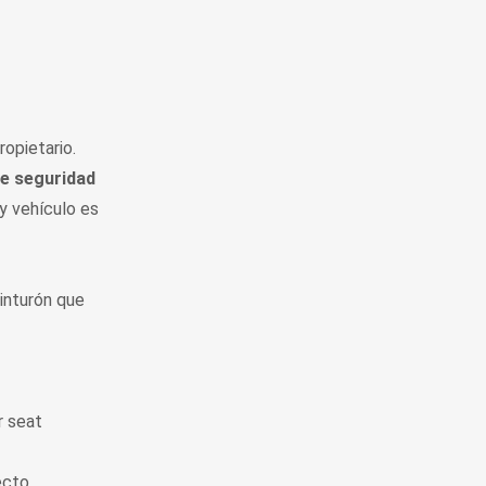
ropietario.
de seguridad
y vehículo es
cinturón que
r seat
ecto.