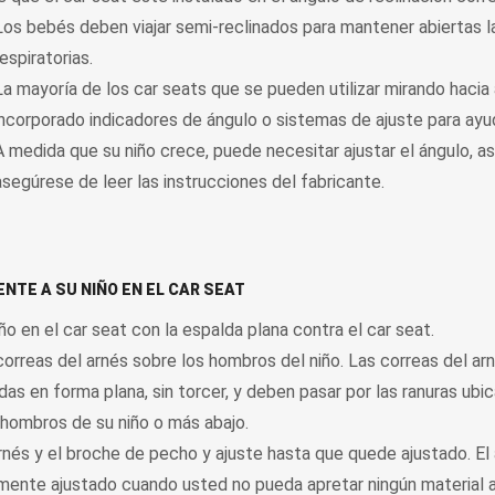
Los bebés deben viajar semi-reclinados para mantener abiertas l
respiratorias.
La mayoría de los car seats que se pueden utilizar mirando hacia
incorporado indicadores de ángulo o sistemas de ajuste para ayud
A medida que su niño crece, puede necesitar ajustar el ángulo, as
asegúrese de leer las instrucciones del fabricante.
TE A SU NIÑO EN EL CAR SEAT
ño en el car seat con la espalda plana contra el car seat.
correas del arnés sobre los hombros del niño. Las correas del a
as en forma plana, sin torcer, y deben pasar por las ranuras ubic
s hombros de su niño o más abajo.
rnés y el broche de pecho y ajuste hasta que quede ajustado. El
emente ajustado cuando usted no pueda apretar ningún material a